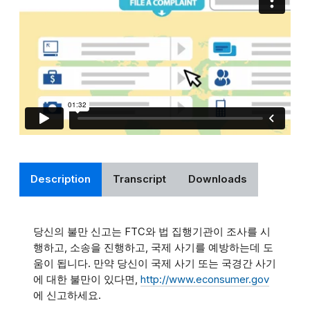
Description
Transcript
Downloads
당신의
불만
신고는
FTC
와
법
집행기관이
조사를
시
행하고
,
소송을
진행하고
,
국제
사기를
예방하는데
도
움이
됩니다
.
만약
당신이
국제
사기
또는
국경간
사기
에
대한
불만이
있다면
,
http://www.econsumer.gov
에
신고하세요
.