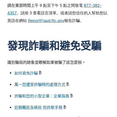
請在東部時間上午
9 點至下午 5 點之間致電
877-382-
4357
。請按 3 查看語言清單。或者請您信任的人幫助您以
英語在網站
ReportFraud.ftc.gov
報告詐騙。
發現詐騙和避免受騙
識別騙局的跡象並瞭解如果被騙了該怎麼辦。
如何避免詐騙
萬一您遭受詐騙時的處理方式
詐騙和您的小型企業：企業指南
近期難民及移民 防詐欺手冊